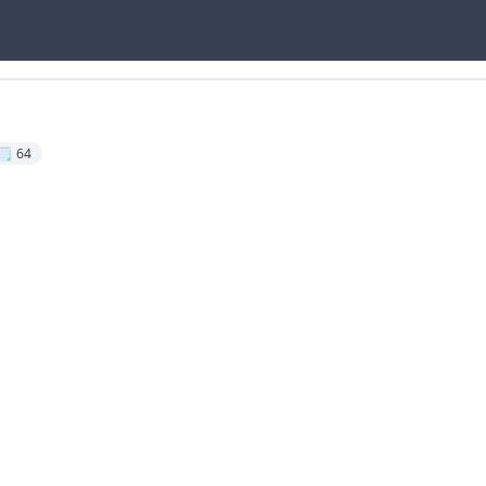
🗒️ 64