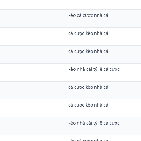
kèo cá cược nhà cái
cá cược kèo nhà cái
cá cược kèo nhà cái
kèo nhà cái tỷ lệ cá cược
cá cược kèo nhà cái
.
cá cược kèo nhà cái
kèo nhà cái tỷ lệ cá cược
kèo cá cược nhà cái