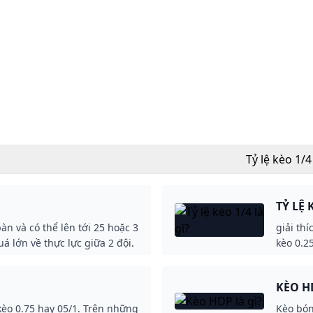
Tỷ lệ kèo 1/4 
TỶ LỆ 
àn và có thể lên tới 25 hoặc 3
giải th
á lớn về thực lực giữa 2 đội.
kèo 0.2
nhất là việc sử dụng tỷ lệ bàn
cái cái 
t có thể.
thì nhó
KÈO H
nào bị 
kèo 0.75 hay 05/1. Trên những
Kèo bón