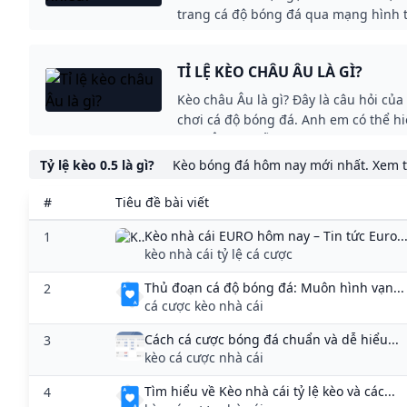
trang cá độ bóng đá qua mạng hình t
nay. Trong đó nếu đội A chấp 075 trái
phải ghi được 2 bàn thắng cách biệt 
TỈ LỆ KÈO CHÂU ÂU LÀ GÌ?
Kèo châu Âu là gì? Đây là câu hỏi củ
chơi cá độ bóng đá. Anh em có thể h
châu Âu hay vẫn thường được dân chơi
châu Âu là dạng kèo được người chơi 
Tỷ lệ kèo 0.5 là gì?
Kèo bóng đá hôm nay mới nhất. Xem tỷ l
dễ hiểu và có khả năng chiến thắng c
#
Tiêu đề bài viết
Kèo nhà cái EURO hôm nay – Tin tức Euro..
1
kèo nhà cái tỷ lệ cá cược
Thủ đoạn cá độ bóng đá: Muôn hình vạn...
2
cá cược kèo nhà cái
Cách cá cược bóng đá chuẩn và dễ hiểu...
3
kèo cá cược nhà cái
Tìm hiểu về Kèo nhà cái tỷ lệ kèo và các...
4