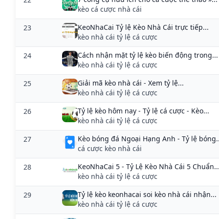
kèo cá cược nhà cái
KeoNhaCai Tỷ lệ Kèo Nhà Cái trực tiếp...
23
kèo nhà cái tỷ lệ cá cược
Cách nhận mặt tỷ lệ kèo biến động trong...
24
kèo nhà cái tỷ lệ cá cược
Giải mã kèo nhà cái - Xem tỷ lệ...
25
kèo nhà cái tỷ lệ cá cược
Tỷ lệ kèo hôm nay - Tỷ lệ cá cược - Kèo...
26
kèo nhà cái tỷ lệ cá cược
Kèo bóng đá Ngoại Hạng Anh - Tỷ lệ bóng..
27
cá cược kèo nhà cái
KeoNhaCai 5 - Tỷ Lệ Kèo Nhà Cái 5 Chuẩn..
28
kèo nhà cái tỷ lệ cá cược
Tỷ lệ kèo keonhacai soi kèo nhà cái nhận...
29
kèo nhà cái tỷ lệ cá cược