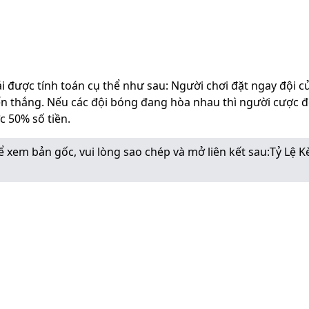
i được tính toán cụ thể như sau: Người chơi đặt ngay đội c
n thắng. Nếu các đội bóng đang hòa nhau thì người cược đ
c 50% số tiền.
Để xem bản gốc, vui lòng sao chép và mở liên kết sau:
Tỷ Lệ K