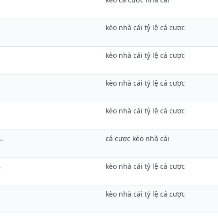
kèo nhà cái tỷ lệ cá cược
kèo nhà cái tỷ lệ cá cược
kèo nhà cái tỷ lệ cá cược
kèo nhà cái tỷ lệ cá cược
.
cá cược kèo nhà cái
.
kèo nhà cái tỷ lệ cá cược
kèo nhà cái tỷ lệ cá cược