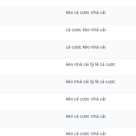
kèo cá cược nhà cái
cá cược kèo nhà cái
cá cược kèo nhà cái
kèo nhà cái tỷ lệ cá cược
kèo nhà cái tỷ lệ cá cược
kèo cá cược nhà cái
kèo cá cược nhà cái
kèo cá cược nhà cái