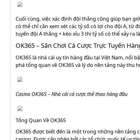
Cuối cùng, việc xác định đội thắng cũng giúp bạn giớ
có thể chỉ cần xem xét các tỷ số có lợi cho đội A, t
tuyến đội A thắng + kèo xỉu 3 thì tỷ số có thể xảy ra l
OK365 – Sân Chơi Cá Cược Trực Tuyến Hàn
OK365 là nhà cái uy tín hàng đầu tại Việt Nam, nổi 
phá tổng quan về OK365 và lý do nền tảng này thu h
Casino OK365 – Nhà cái cá cược thể thao hàng đầu
Tổng Quan Về OK365
OK365 được biết đến là một trong những nền tảng cá 
casino. Được cấp phép bởi các tổ chức quốc tế uy t