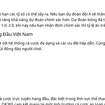
i hạn các tỷ số có thể xảy ra. Nếu bạn dự đoán đội A sẽ thắ
ừ đó tăng khả năng dự đoán chính xác hơn. Dự đoán bóng đá 
à 1-0, 2-0, khi này nếu bạn nhận định chính xác thì tỷ lệ ăn t
g Đầu Việt Nam
bật với hệ thống cá cược đa dạng và các ưu đãi hấp dẫn. Cù
út đông đảo người chơi.
cược trực tuyến hàng đầu, đặc biệt trong lĩnh vực thể tha
ín, OK365 cam kết mang lại một môi trường cá cược an toàn 