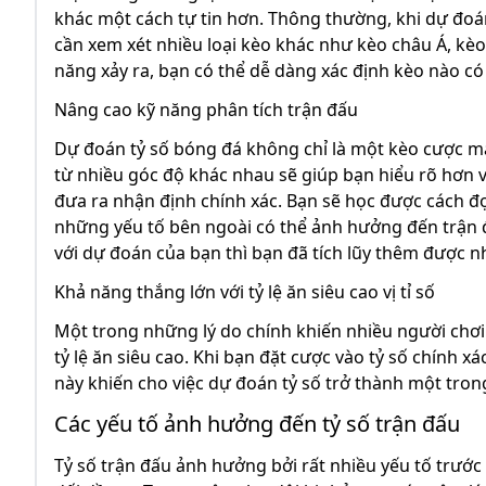
khác một cách tự tin hơn. Thông thường, khi dự đoá
cần xem xét nhiều loại kèo khác như kèo châu Á, kèo
năng xảy ra, bạn có thể dễ dàng xác định kèo nào có 
Nâng cao kỹ năng phân tích trận đấu
Dự đoán tỷ số bóng đá không chỉ là một kèo cược may
từ nhiều góc độ khác nhau sẽ giúp bạn hiểu rõ hơn v
đưa ra nhận định chính xác. Bạn sẽ học được cách đọ
những yếu tố bên ngoài có thể ảnh hưởng đến trận đ
với dự đoán của bạn thì bạn đã tích lũy thêm được n
Khả năng thắng lớn với tỷ lệ ăn siêu cao vị tỉ số
Một trong những lý do chính khiến nhiều người chơi 
tỷ lệ ăn siêu cao. Khi bạn đặt cược vào tỷ số chính x
này khiến cho việc dự đoán tỷ số trở thành một tro
Các yếu tố ảnh hưởng đến tỷ số trận đấu
Tỷ số trận đấu ảnh hưởng bởi rất nhiều yếu tố trước t