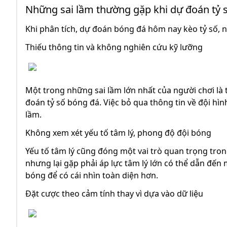
Những sai lầm thường gặp khi dự đoán tỷ 
Khi phân tích, dự đoán bóng đá hôm nay kèo tỷ số, n
Thiếu thông tin và không nghiên cứu kỹ lưỡng
Một trong những sai lầm lớn nhất của người chơi là 
đoán tỷ số bóng đá. Việc bỏ qua thông tin về đội hìn
lầm.
Không xem xét yếu tố tâm lý, phong độ đội bóng
Yếu tố tâm lý cũng đóng một vai trò quan trọng tron
nhưng lại gặp phải áp lực tâm lý lớn có thể dẫn đến 
bóng để có cái nhìn toàn diện hơn.
Đặt cược theo cảm tính thay vì dựa vào dữ liệu