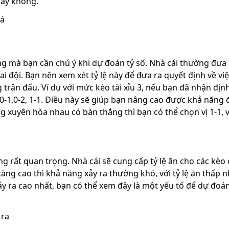
hay không.
đá
ng mà bạn cần chú ý khi dự đoán tỷ số. Nhà cái thường đưa r
i đội. Bạn nên xem xét tỷ lệ này để đưa ra quyết định về việ
trận đấu. Ví dụ với mức kèo tài xỉu 3, nếu bạn đã nhận địn
0,0-1,0-2, 1-1. Điều này sẽ giúp bạn nâng cao được khả năng 
ng xuyên hòa nhau có bàn thắng thì bạn có thể chọn vị 1-1, 
cũng rất quan trọng. Nhà cái sẽ cung cấp tỷ lệ ăn cho các kèo
àng cao thì khả năng xảy ra thường khó, với tỷ lệ ăn thấp n
ảy ra cao nhất, bạn có thể xem đây là một yếu tố để dự đo
 ra