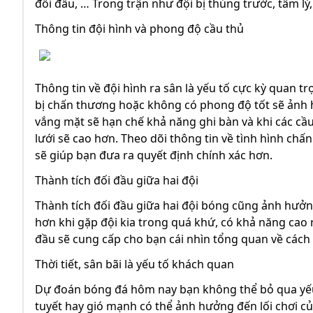
đối đầu, … Trong trận như đội bị thủng trước, tâm lý
Thông tin đội hình và phong độ cầu thủ
Thông tin về đội hình ra sân là yếu tố cực kỳ quan t
bị chấn thương hoặc không có phong độ tốt sẽ ảnh 
vắng mặt sẽ hạn chế khả năng ghi bàn và khi các c
lưới sẽ cao hơn. Theo dõi thông tin về tình hình ch
sẽ giúp bạn đưa ra quyết định chính xác hơn.
Thành tích đối đầu giữa hai đội
Thành tích đối đầu giữa hai đội bóng cũng ảnh hưởn
hơn khi gặp đội kia trong quá khứ, có khả năng cao rằ
đầu sẽ cung cấp cho bạn cái nhìn tổng quan về cách 
Thời tiết, sân bãi là yếu tố khách quan
Dự đoán bóng đá hôm nay bạn không thể bỏ qua yếu tố
tuyết hay gió mạnh có thể ảnh hưởng đến lối chơi của