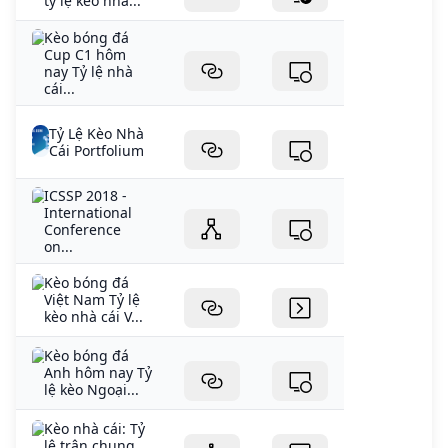
tỷ lệ kèo nhà...
Kèo bóng đá
Cup C1 hôm
nay Tỷ lệ nhà
cái...
Tỷ Lệ Kèo Nhà
Cái Portfolium
ICSSP 2018 -
International
Conference
on...
Kèo bóng đá
Việt Nam Tỷ lệ
kèo nhà cái V...
Kèo bóng đá
Anh hôm nay Tỷ
lệ kèo Ngoại...
Kèo nhà cái: Tỷ
lệ trận chung