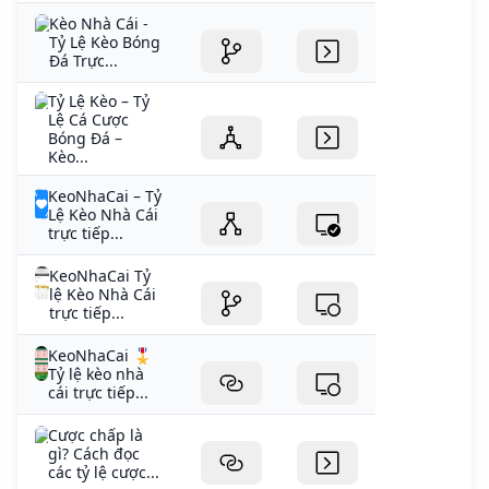
Kèo Nhà Cái -
Tỷ Lệ Kèo Bóng
Đá Trực...
Tỷ Lệ Kèo – Tỷ
Lệ Cá Cược
Bóng Đá –
Kèo...
KeoNhaCai – Tỷ
Lệ Kèo Nhà Cái
trực tiếp...
KeoNhaCai Tỷ
lệ Kèo Nhà Cái
trực tiếp...
KeoNhaCai 🎖️
Tỷ lệ kèo nhà
cái trực tiếp...
Cược chấp là
gì? Cách đọc
các tỷ lệ cược...