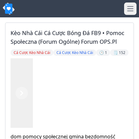
Ope
Kèo Nhà Cái Cá Cược Bóng Đá FB9 • Pomoc
Społeczna (forum Ogólne) Forum OPS.pl
Cá Cược Kèo Nhà Cái
Cá Cược Kèo Nhà Cái
🕒 1
🗒️ 152
Previous
Next
dom pomocy społecznej gmina bezdomność