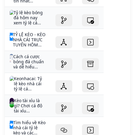
tín nhất...
Tỷ lệ kèo bóng
đá hôm nay
xem tỷ lệ cá...
TỶ LỆ KÈO - KÈO
NHÀ CÁI TRỰC
TUYẾN HÔM...
Cách cá cược
bóng đá chuẩn
và dễ hiểu...
Keonhacai: Tỷ
lệ kèo nhà cái
tỷ lệ cá...
Kèo tài xỉu là
gì? Chơi cá độ
tài xỉu...
Tìm hiểu về Kèo
nhà cái tỷ lệ
kèo và các...