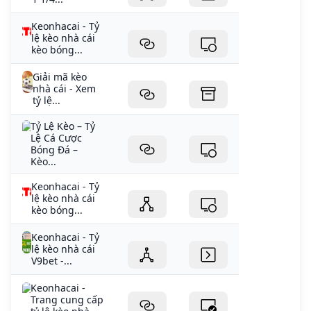
Keonhacai - Tỷ
lệ kèo nhà cái
kèo bóng...
Giải mã kèo
nhà cái - Xem
tỷ lệ...
Tỷ Lệ Kèo – Tỷ
Lệ Cá Cược
Bóng Đá –
Kèo...
Keonhacai - Tỷ
lệ kèo nhà cái
kèo bóng...
Keonhacai - Tỷ
lệ kèo nhà cái
V9bet -...
Keonhacai -
Trang cung cấp