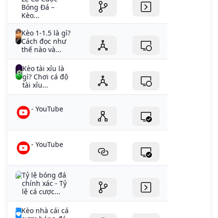
Bóng Đá –
Kèo...
Kèo 1-1.5 là gì?
Cách đọc như
thế nào và...
Kèo tài xỉu là
gì? Chơi cá độ
tài xỉu...
- YouTube
- YouTube
Tỷ lệ bóng đá
chính xác - Tỷ
lệ cá cược...
Kèo nhà cái cá