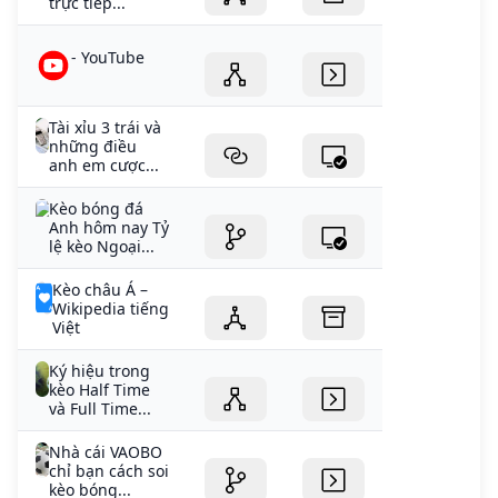
trực tiếp...
- YouTube
Tài xỉu 3 trái và
những điều
anh em cược...
Kèo bóng đá
Anh hôm nay Tỷ
lệ kèo Ngoại...
Kèo châu Á –
Wikipedia tiếng
Việt
Ký hiệu trong
kèo Half Time
và Full Time...
Nhà cái VAOBO
chỉ bạn cách soi
kèo bóng...