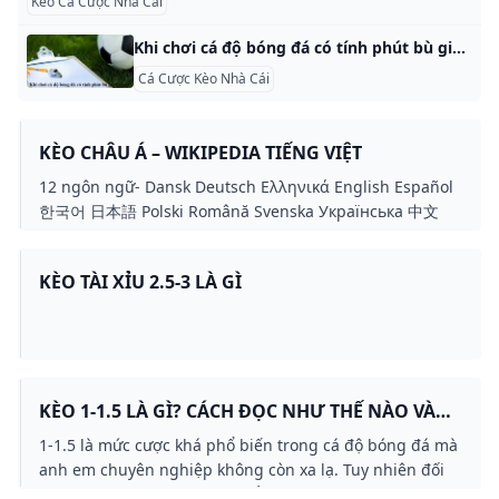
Kèo Cá Cược Nhà Cái
Khi chơi cá độ bóng đá có tính phút bù giờ không? Cá cược bóng đá chắc hẳn đã không còn xa lạ gì đối với những người đam mê môn thể thao vua này. Thế nhưng không phải ai cũng biết hết các quy định về thời gian trận đấu hoặc khi chơi cá độ bóng đá có tính phút bù giờ không? Hãy cùng JBO Viet Nam đi tìm đáp án trong bài viết dưới đây nhé. 29/08/2021bóng đá Cá độ bóng đá là gì?
Cá Cược Kèo Nhà Cái
KÈO CHÂU Á – WIKIPEDIA TIẾNG VIỆT
12 ngôn ngữ- Dansk Deutsch Ελληνικά English Español
한국어 日本語 Polski Română Svenska Українська 中文
Sửa liên kết
KÈO TÀI XỈU 2.5-3 LÀ GÌ
KÈO 1-1.5 LÀ GÌ? CÁCH ĐỌC NHƯ THẾ NÀO VÀ
KINH NGHIỆM CHƠI KÈO NÀY HAY NHẤT
1-1.5 là mức cược khá phổ biến trong cá độ bóng đá mà
MUDDY SOULS
anh em chuyên nghiệp không còn xa lạ. Tuy nhiên đối
với những anh em mới có thể chưa biết nhiều về kèo