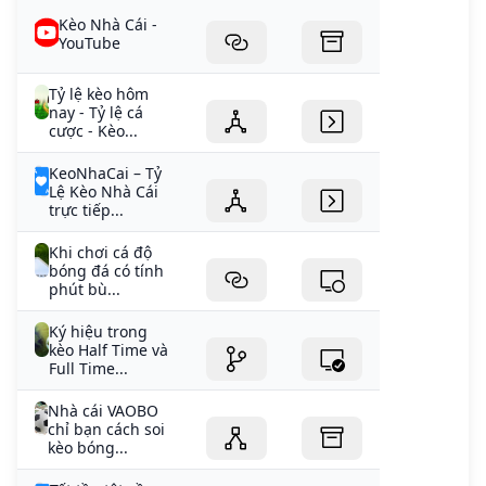
Kèo Nhà Cái -
YouTube
Tỷ lệ kèo hôm
nay - Tỷ lệ cá
cược - Kèo...
KeoNhaCai – Tỷ
Lệ Kèo Nhà Cái
trực tiếp...
Khi chơi cá độ
bóng đá có tính
phút bù...
Ký hiệu trong
kèo Half Time và
Full Time...
Nhà cái VAOBO
chỉ bạn cách soi
kèo bóng...