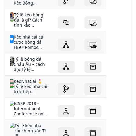
Kèo Bóng...
Tỷ lệ kèo bóng
đá là gì? Cách
tính kèo...
Kèo nhà cái cá
cược bóng đá
FB9 • Pomoc...
Tỷ lệ bóng đá
Châu Âu – cách
đọc tỷ lệ...
KeoNhaCai 🎖️
Tỷ lệ kèo nhà cái
trực tiếp...
ICSSP 2018 -
International
Conference on...
Tỷ lệ kèo nhà
cái chính xác Tỉ
lệ...