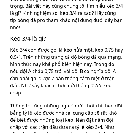
trọng. Bài viết này cùng chúng tôi tìm hiểu kèo 3/4
là gì? Kinh nghiệm soi kèo 3/4 ra sao? Hãy cùng
tip bóng đá pro tham khảo nội dung dưới đây bạn
nhé!
Kèo 3/4 là gì?
Kèo 3/4 còn được gọi là kèo nửa một, kèo 0.75 hay
0,5/1. Trên những trang cá độ bóng đá qua mạng,
hình thức này khá phổ biến hiện nay. Trong đó,
nếu đội A chấp 0,75 trái với đội B có nghĩa đội A
cần phải ghi được 2 bàn thắng cách biệt ở trận
đấu. Như vậy khách chơi mới thắng được kèo
chấp.
Thông thường những người mới chơi khi theo dõi
bảng tỷ lệ kèo được nhà cái cung cấp sẽ rất khó
để biết được những loại kèo. Nên đặt nằm đội
chấp với các trận đấu đưa ra tỷ lệ kèo 3/4. Như