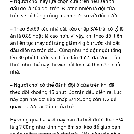
– Người chơi hãy lựa chọn cửa trên nếu sân thi
đấu đó là của đội trên. Đương nhiên là đội cửa
trên sẽ có hàng công mạnh hơn so với đội dưới.
– Theo Bet69 kèo nhà cái, kèo chấp 3/4 trái có tỷ lệ
ăn là 0,85 hoặc là cao hơn. Vì vậy, khi theo dõi tiền
ăn liên tục thay đổi tăng giảm 4 giờ trước khi bắt
đầu diễn ra trận đấu. Cũng như nó đột ngột tăng
lên 30 phút trước khi trận đấu được đá. Với nhận
thức như thế này thì việc bắt kèo sẽ theo đội chủ
nhà.
– Người chơi có thể đánh đội ở cửa trên khi đã
theo dõi khoảng 15 phút lúc trận đấu diễn ra. Lúc
này bạn hãy đợi kèo chấp 3/4 xuống còn 1/2 để
quay ngược lại đánh cửa trên.
Hy vọng qua bài viết này bạn đã biết được Kèo 3/4
là gì? Cũng như kinh nghiệm soi kèo để giúp bạn