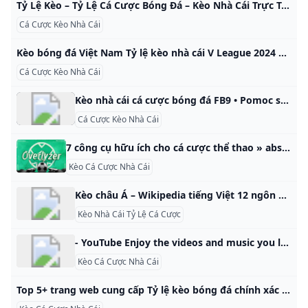
Tỷ Lệ Kèo – Tỷ Lệ Cá Cược Bóng Đá – Kèo Nhà Cái Trực Tuyến Hôm Nay from Bettings News Podcast - Listen on JioSaavn Download the latest Hindi songs and Bollywood songs for free at Saavn.com. Listen to new Bollywood songs from the latest Hindi movies & music albums. Play now! Betting’s News Podcast Episode · 2 Plays Episode · 2 Plays · 2:12 · Jul 27, 2022 Play Library New Playlist# Drop Here to Add to Queue SaveClearGo find some tunes! Play Weekly Top Songs Browse New Releases SaveClearGo find some tunes! Play Weekly Top Songs
Cá Cược Kèo Nhà Cái
Kèo bóng đá Việt Nam Tỷ lệ kèo nhà cái V League 2024 hôm nay Kèo bóng đá Việt Nam hôm nay. Xem tỷ lệ kèo nhà cái V League 2024 mới nhất. Tỷ lệ cá cược bóng đá Việt Nam chuẩn xác cập nhật nhanh nhất. AFC Asian CupNgoại Hạng AnhVĐ châu Phi - CAN CupCúp C1 châu ÂuLa LigaSerie ABundesligaLigue 1Cúp C2 Châu âuV-LeagueCúp C3VĐQG ÚcHàn QuốcCúp FAJ-League 1EuroVĐQG Ả Rập Xê ÚtNhà nghề Mỹ MLSTrung QuốcCúp Quốc Gia Việt NamHạng nhất AnhFIFA World Cup U20Cup Nhà Vua Tây Ban NhaAFF CupCúp Liên Đoàn AnhAFC Championship U17World Cup nữ AnhNgoại Hạng AnhCúp FAHạng nhất AnhCúp Liên Đoàn AnhHạng 4 AnhEngland Continental CupEngland Conference North DivisionTotesport League1TOTEPL-CEngland RES SouthÝSerie ACúp quốc gia ItaliaSerie B ItaliaItaly U19 League WomenItaly Primavera CupSiêu Cúp ItaliaItalian Youth League BItaly C1 SuperCupTorneo Di ViareggioItaly Serie B WomenTây Ban NhaLa LigaCup Nhà Vua Tây Ban NhaCúp Liên đoàn Tây Ban NhaHạng 2 Tây Ban NhaSpain Regional LeagueCúp Nữ hoàng Tây Ban NhaCatalonia CupSpain Copa de CatalunyaSpain Regional CupSpain Primera Division RFEFĐứcBundesligaSiêu Cúp Đức xCúp Quốc Gia ĐứcHạng 2 ĐứcHạng 3 ĐứcGermany Bavaria LeagueGerman Junioren BundesligaThe German oberliga WestfalenGerman Junioren Bundesliga CupVô địch U17 ĐứcPhápLigue 1Cúp Liên Đoàn PhápHạng 2 PhápHạng 3 PhápFrench Championnat AmateurSiêu cúp PhápFrance U19 League WomenFrance U17 LeagueU19 PhápFrance Regional LeagueBồ Đào NhaBồ Đào NhaSiêu Cúp Bồ Đào NhaCúp Liên đoàn Bồ Đào NhaHạng 2 Bồ Đào NhaPortugal U19 League BPortugal Liga 3Portugal Campeonato NacionalHạng 3 Bồ Đào NhaPortugal Women Super CupMade CScotlandScotlandCúp Liên Đoàn ScotlandHạng 2 ScotlandThe lowlands of Scotland LeagueScotland Bells Challenge CupScotland Football League WomenScotland SWPL Cup WomenScotland FA CupCúp U20 ScotlandScottish Junior CupHà LanHà LanHạng 2 Hà LanHolland Eredivisie Beloften 2Netherlands U21 League (cup)Johan Cruijff SchaalHolland Youth CupDutch Cup(W)Eredivisie Cup WomenKNVB CupHolland Youth EredivisieBỉVĐQG BỉBelgium Second Amateur DivisioBelgium Reserve 1 LeagueBelgium Youth LeagueBelgian CupSiêu cúp BỉHạng 2 BỉBelgium Women’s Premier LeagueBelgium Women 1st NationalBelgium Third DivisionPhần LanFinland Championship U20Finland YkkoscupFinland Ykkonen WomenPhần LanFinland U20 League cupFin-kkon NFinland Suomen CupHạng 2 Phần LanFIN WCCúp Liên Đoàn Phần LanIrelandVĐQG IrelandRepublic of Ireland FAI Intermediate CupRepublic of Ireland U19 CupRepublic of Ireland Munster Senior CupIreland Setanta CupRepublic of Ireland Amateur CupRepublic of Ireland Super CupIreland FAI CupRepublic of Ireland Collingwood CupIreland League CupNorthern IrelandNorthern Ireland League CupNorthern Ireland IFA ChampionshipNorth Irish Milk CupNorthern Ireland shield cupNorthern Ireland Cup WomenNorthern Ireland Reserve LeagueNorthern Ireland Women’s SuperNorthern Ireland Amateur CupNorthern Ireland CupNorthern Ireland Intermediate CupNgaNgaHạng 2 NgaRussian MatchesRussian Winter ChampionshipRussian FNL cupCrimea Premier LeagueU21 NgaHạng 3 NgaSiêu cúp NgaRussia Regional CupHy LạpHạng 2 Hy LạpCúp Quốc Gia Hy LạpGRE U20Greece Cup WomenGreece National B1Greece Divison CGreece Super CupGreece U19Greece Super League WomenU21 Hy LạpIcelandHạng 2 IcelandU19 nữ IcelandHạng nhất nữ IcelandIceland Super Cup WomenIceland U19 CupCúp Quốc Gia IcelandSiêu cúp IcelandHạng nhất IcelandCúp Liên Đoàn nữ IcelandICE WCWalesWales - FAW Premier CupHạng 2 WalesWales Cymru AllianceWales FAW namWales Premier League WomenCúp Quốc Gia Xứ WalesWelsh Premier LeagueWales Challenge CupWales League Division 2Wales Women League CupThổ Nhĩ KìVĐQG Thổ Nhĩ KỳHạng 2 Thổ Nhĩ KỳTurkey Bayanlar 2.
Cá Cược Kèo Nhà Cái
Kèo nhà cái cá cược bóng đá FB9 • Pomoc społeczna (forum ogólne) Forum OPS.pl dom pomocy społecznej gmina bezdomność ubezpieczenie specjalny zasiłek opiekuńczy wzory decyzji bezrobocie zasiłek okresowy dochód z gospodarstwa rolnego świadczenia rodzinne OdpowiedzStrona 1 z 1 Posty: 1 • Strona 1 z 1 Wybrane tematy:posiłek w szkole i w domu -wniosek Dyrektora 20%Weryfikacja 40Zasiłek celowy dla osadzonego w ZKAOON - dojazd własnym samoch. do 15.06.22r.decyzja zmieniająca DPSAOON/OW Schronisko kontrakt czy indywidualny program wych. z bezdomosci ZASIŁEK STAŁY Sygnity -kwota za godzine usługi opiekuńczej AOON - liczba godzin Ważna aktualizacja POMOST Std - niezbędna do sprawozdań Best Assignment Writing Services in Ireland wywiady na telefon Coffee Powder Manufacturers Rozeznanie telefoniczne do 31.
Cá Cược Kèo Nhà Cái
7 công cụ hữu ích cho cá cược thể thao » abseits.at Các công cụ hữu ích nhất cho cá cược thể thao là gì? ➜ chúng tôi đã thử nghiệm các công cụ, ứng dụ
Kèo Cá Cược Nhà Cái
Kèo châu Á – Wikipedia tiếng Việt 12 ngôn ngữ- Dansk Deutsch Ελληνικά English Español 한국어 日本語 Polski Română Svenska Українська 中文 Sửa liên kết
Kèo Nhà Cái Tỷ Lệ Cá Cược
- YouTube Enjoy the videos and music you love, upload original content, and share it all with friends, family, and the world on YouTube.
Kèo Cá Cược Nhà Cái
Top 5+ trang web cung cấp Tỷ lệ kèo bóng đá chính xác Tìm hiểu Top 5+ trang web uy tín cung cấp tỷ lệ kèo bóng đá chính xác và đáng tin cậy. Cập nhật kèo bóng đá hôm nay từ những nhà cái hàng đầu như OK365 và GOOD88 để tối ưu hóa cơ hội chiến thắng của bạn! Tìm hiểu Top 5+ trang web uy tín cung cấp tỷ lệ kèo bóng đá chính xác và đáng tin cậy. Cập nhật kèo bóng đá hôm nay từ những nhà cái hàng đầu như OK365 và GOOD88 để tối ưu hóa cơ hội chiến thắng của bạn!