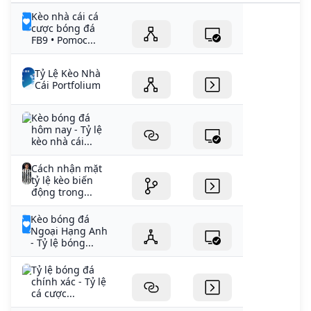
nhat niesłusznie przyznany posiłek w schronisku
Kèo nhà cái cá
dotyczy sprawozdania MPi PS Dochód z działalności
cược bóng đá
FB9 • Pomoc...
gospodarczej The Best online Free Credit No Deposit
2023: Casino Malaysia
Tỷ Lệ Kèo Nhà
Cái Portfolium
Kèo bóng đá
hôm nay - Tỷ lệ
kèo nhà cái...
Cách nhận mặt
tỷ lệ kèo biến
động trong...
Kèo bóng đá
Ngoại Hạng Anh
- Tỷ lệ bóng...
Tỷ lệ bóng đá
chính xác - Tỷ lệ
cá cược...