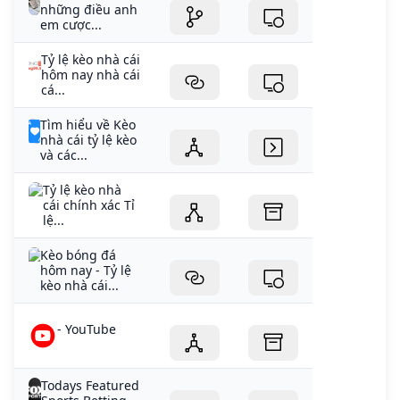
những điều anh
em cược...
Tỷ lệ kèo nhà cái
hôm nay nhà cái
cá...
Tìm hiểu về Kèo
nhà cái tỷ lệ kèo
và các...
Tỷ lệ kèo nhà
cái chính xác Tỉ
lệ...
Kèo bóng đá
hôm nay - Tỷ lệ
kèo nhà cái...
- YouTube
Todays Featured