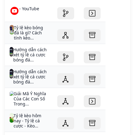
- YouTube
Tỷ lệ kèo bóng
đá là gì? Cách
tính kèo...
Hướng dẫn cách
xét tỷ lệ cá cược
bóng đá...
Hướng dẫn cách
xét tỷ lệ cá cược
bóng đá...
Giải Mã Ý Nghĩa
Của Các Con Số
Trong...
Tỷ lệ kèo hôm
nay - Tỷ lệ cá
cược - Kèo...