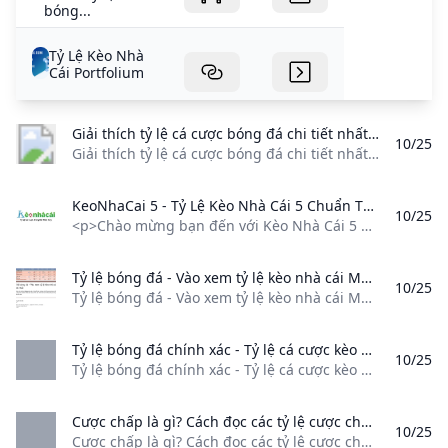
bóng...
Tỷ Lệ Kèo Nhà
Cái Portfolium
Giải thích tỷ lệ cá cược bóng đá chi tiết nhất cho người mới Kitten Sanctuary SG Giải thích tỷ lệ cá cược bóng đá chi tiết nhất cho người mới Để có thể chơi cá cược bóng đá online trước nhất bạn phải biết cách đọc bảng tỉ lệ cược. Vậy tỷ lệ cá độ bóng đá là gì ? Cách đọc này như thế nào? khái niệm tỷ lệ cá cược bóng đá Tỷ lệ cá cược bóng đá là gì? Nó chính là tương quan so sán
10/25
Giải thích tỷ lệ cá cược bóng đá chi tiết nhất cho người mới Để có thể chơi cá cược bóng đá online trước nhất bạn phải biết cách đọc bảng tỉ lệ cược. Vậy tỷ lệ cá độ bóng đá là gì ? Cách đọc này như thế nào? khái niệm tỷ lệ cá cược bóng đá Tỷ lệ cá cược bóng đá là gì? Nó chính là tương quan so sán in Adopted
KeoNhaCai 5 - Tỷ Lệ Kèo Nhà Cái 5 Chuẩn Tỷ Lệ Cá Cược Trực Tuyến Chào mừng bạn đến với Kèo Nhà Cái 5 website cung cấp tỷ lệ kèo và giải mã và soi kèo nhà cái chuẩn xác. Với mục tiêu cung cấp thông tin đáng tin cậy...
10/25
<p>Chào mừng bạn đến với Kèo Nhà Cái 5 website cung cấp tỷ lệ kèo và giải mã và soi kèo nhà cái chuẩn xác. Với mục tiêu cung cấp thông tin đáng tin cậy,… Update: 2023-09-21Share
Tỷ lệ bóng đá - Vào xem tỷ lệ kèo nhà cái Mới nhất %!s()
10/25
Tỷ lệ bóng đá - Vào xem tỷ lệ kèo nhà cái Mới nhất
Tỷ lệ bóng đá chính xác - Tỷ lệ cá cược kèo nhà cái %!s()
10/25
Tỷ lệ bóng đá chính xác - Tỷ lệ cá cược kèo nhà cái
Cược chấp là gì? Cách đọc các tỷ lệ cược chấp chi tiết %!s()
10/25
Cược chấp là gì? Cách đọc các tỷ lệ cược chấp chi tiết