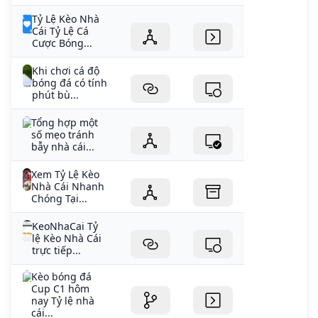
Tỷ Lệ Kèo Nhà
Cái Tỷ Lệ Cá
Cược Bóng...
Khi chơi cá độ
bóng đá có tính
phút bù...
Tổng hợp một
số mẹo tránh
bẫy nhà cái...
Xem Tỷ Lệ Kèo
Nhà Cái Nhanh
Chóng Tại...
KeoNhaCai Tỷ
lệ Kèo Nhà Cái
trực tiếp...
Kèo bóng đá
Cup C1 hôm
nay Tỷ lệ nhà
cái...