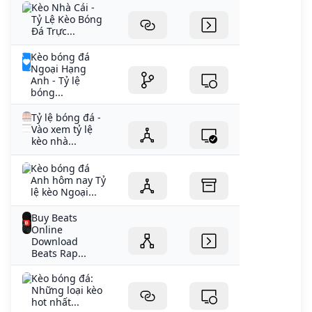
Kèo Nhà Cái -
Tỷ Lệ Kèo Bóng
Đá Trực...
Kèo bóng đá
Ngoại Hạng
Anh - Tỷ lệ
bóng...
Tỷ lệ bóng đá -
Vào xem tỷ lệ
kèo nhà...
Kèo bóng đá
Anh hôm nay Tỷ
lệ kèo Ngoại...
Buy Beats
Online
Download
Beats Rap...
Kèo bóng đá:
Những loại kèo
hot nhất...