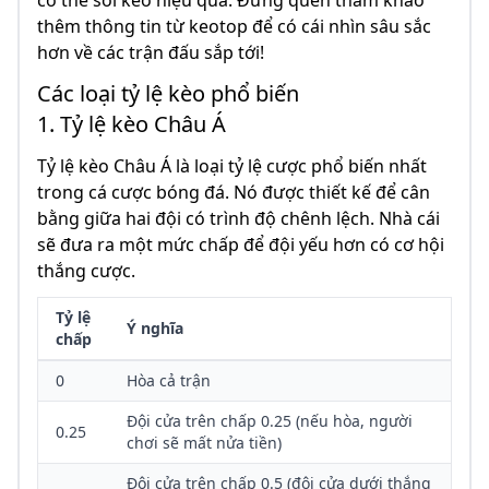
có thể soi kèo hiệu quả. Đừng quên tham khảo
thêm thông tin từ keotop để có cái nhìn sâu sắc
hơn về các trận đấu sắp tới!
Các loại tỷ lệ kèo phổ biến
1. Tỷ lệ kèo Châu Á
Tỷ lệ kèo Châu Á là loại tỷ lệ cược phổ biến nhất
trong cá cược bóng đá. Nó được thiết kế để cân
bằng giữa hai đội có trình độ chênh lệch. Nhà cái
sẽ đưa ra một mức chấp để đội yếu hơn có cơ hội
thắng cược.
Tỷ lệ
Ý nghĩa
chấp
0
Hòa cả trận
Đội cửa trên chấp 0.25 (nếu hòa, người
0.25
chơi sẽ mất nửa tiền)
Đội cửa trên chấp 0.5 (đội cửa dưới thắng