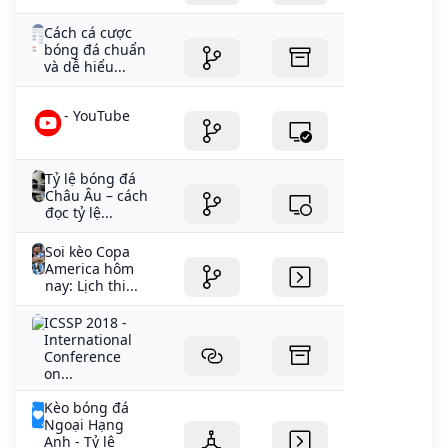
Cách cá cược
bóng đá chuẩn
và dễ hiểu...
- YouTube
Tỷ lệ bóng đá
Châu Âu – cách
đọc tỷ lệ...
Soi kèo Copa
America hôm
nay: Lịch thi...
ICSSP 2018 -
International
Conference
on...
Kèo bóng đá
Ngoại Hạng
Anh - Tỷ lệ