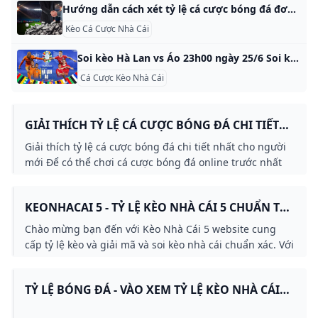
Hướng dẫn cách xét tỷ lệ cá cược bóng đá đơn giản và dễ hiểu nhất AFA Bóng đá là môn thể thao vua được cực nhiều người ham mê và yêu thích. Đây là bộ môn thể thao sở hữu lượng fan hâm mộ đa số nhất trên toàn cầu. Các hình thức cá cược bóng đá Như thế nên cũng trở nên nhiều. Các bạn muốn tham gia vào các trò cá cược như vậy thì vần phải Đánh giá về các loại kèo, cá tỷ in Lets talk, share and inspire
Kèo Cá Cược Nhà Cái
Soi kèo Hà Lan vs Áo 23h00 ngày 25/6 Soi kèo Hà Lan vs Áo lúc 23h00 ngày 25/6 tại EURO 2024: Phân tích phong độ, lực lượng, dự đoán tỉ số. Liệu Hà Lan có thể giành ngôi đầu bảng D? Đăng vào lúc 06:47, 24/06/2024 Mục lục Phân tích phong độ đội tuyển Hà Lan và đội tuyển ÁoThông tin lực lượng đội tuyển Hà Lan và đội tuyển ÁoĐội hình dự kiến trận Hà Lan vs ÁoSoi kèo nhà cái trận Hà Lan vs ÁoChuyên gia Bóng đá dự đoán tỉ số Hà Lan vs Áo- Soi kèo Tây Ban Nha vs Albania, 02h00 ngày 25/6
Cá Cược Kèo Nhà Cái
GIẢI THÍCH TỶ LỆ CÁ CƯỢC BÓNG ĐÁ CHI TIẾT
NHẤT CHO NGƯỜI MỚI KITTEN SANCTUARY SG
Giải thích tỷ lệ cá cược bóng đá chi tiết nhất cho người
mới Để có thể chơi cá cược bóng đá online trước nhất
bạn phải biết cách đọc bảng tỉ lệ cược. Vậy tỷ lệ cá độ
bóng đá là gì ? Cách đọc này như thế nào? khái niệm tỷ
KEONHACAI 5 - TỶ LỆ KÈO NHÀ CÁI 5 CHUẨN TỶ
lệ cá cược bóng đá Tỷ lệ cá cược bóng đá là gì? Nó
LỆ CÁ CƯỢC TRỰC TUYẾN
chính là tương quan so sán
Chào mừng bạn đến với Kèo Nhà Cái 5 website cung
cấp tỷ lệ kèo và giải mã và soi kèo nhà cái chuẩn xác. Với
mục tiêu cung cấp thông tin đáng tin cậy...
TỶ LỆ BÓNG ĐÁ - VÀO XEM TỶ LỆ KÈO NHÀ CÁI
MỚI NHẤT