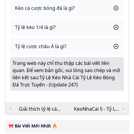
Kèo cá cược bóng đá là gì?
Tỷ lệ kèo 1/4 là gì?
Tỷ lệ cược châu Á là gì?
Trang web này chỉ thu thập các bài viết liên
quan. Để xem bản gốc, vui lòng sao chép và mở
liên kết sau:
Tỷ Lệ Kèo Nhà Cái Tỷ Lệ Kèo Bóng
Đá Trực Tuyến - (Update 247)
Giải thích tỷ lệ cá
KeoNhaCai 5 - Tỷ Lệ
cược bóng đá chi tiết
Kèo Nhà Cái 5 Chuẩn
nhất cho người mới
Tỷ Lệ Cá Cược Trực
🎀 Bài Viết Mới Nhất 🔥
Kitten Sanctuary SG
Tuyến