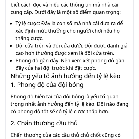
biết cách đọc và hiểu các thông tin mà nhà cái
cung cấp. Dưới đây là một số điểm quan trọng:
Tỷ lệ cược: Đây là con số mà nhà cái đưa ra để
xác định mức thưởng cho người chơi nếu họ
thắng cược.
Đội cửa trên và đội cửa dưới: Đội được đánh giá
cao hơn thường được xem là đội cửa trên.
Phong độ gần đây: Nên xem xét phong độ gần
đây của hai đội trước khi đặt cược.
Những yếu tố ảnh hưởng đến tỷ lệ kèo
1. Phong độ của đội bóng
Phong độ hiện tại của đội bóng là yếu tố quan
trọng nhất ảnh hưởng đến tỷ lệ kèo. Đội nào đang
có phong độ tốt sẽ có tỷ lệ cược thấp hơn.
2. Chấn thương cầu thủ
Chấn thương của các cầu thủ chủ chốt cũng có