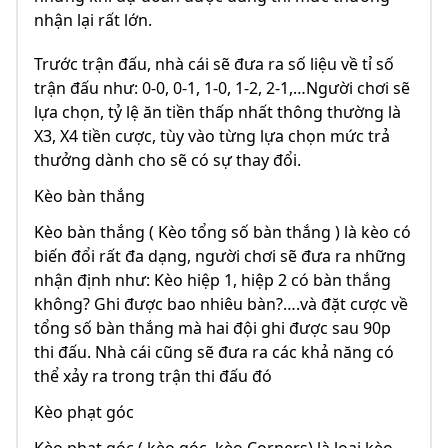
nhận lại rất lớn.
Trước trận đấu, nhà cái sẽ đưa ra số liệu về tỉ số
trận đấu như: 0-0, 0-1, 1-0, 1-2, 2-1,…Người chơi sẽ
lựa chọn, tỷ lệ ăn tiền thấp nhất thông thường là
X3, X4 tiền cược, tùy vào từng lựa chọn mức trả
thưởng dành cho sẽ có sự thay đổi.
Kèo bàn thắng
Kèo bàn thắng ( Kèo tổng số bàn thắng ) là kèo có
biến đổi rất đa dạng, người chơi sẽ đưa ra những
nhận định như: Kèo hiệp 1, hiệp 2 có bàn thắng
không? Ghi được bao nhiêu bàn?….và đặt cược về
tổng số bàn thắng mà hai đội ghi được sau 90p
thi đấu. Nhà cái cũng sẽ đưa ra các khả năng có
thể xảy ra trong trận thi đấu đó
Kèo phạt góc