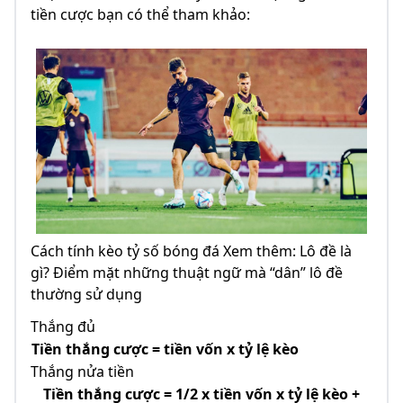
tiền cược bạn có thể tham khảo:
Cách tính kèo tỷ số bóng đá Xem thêm: Lô đề là
gì? Điểm mặt những thuật ngữ mà “dân” lô đề
thường sử dụng
Thắng đủ
Tiền thắng cược = tiền vốn x tỷ lệ kèo
Thắng nửa tiền
Tiền thắng cược = 1/2 x tiền vốn x tỷ lệ kèo +