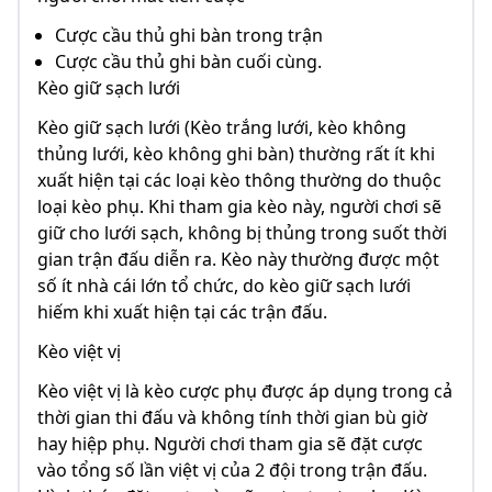
Cược cầu thủ ghi bàn trong trận
Cược cầu thủ ghi bàn cuối cùng.
Kèo giữ sạch lưới
Kèo giữ sạch lưới (Kèo trắng lưới, kèo không
thủng lưới, kèo không ghi bàn) thường rất ít khi
xuất hiện tại các loại kèo thông thường do thuộc
loại kèo phụ. Khi tham gia kèo này, người chơi sẽ
giữ cho lưới sạch, không bị thủng trong suốt thời
gian trận đấu diễn ra. Kèo này thường được một
số ít nhà cái lớn tổ chức, do kèo giữ sạch lưới
hiếm khi xuất hiện tại các trận đấu.
Kèo việt vị
Kèo việt vị là kèo cược phụ được áp dụng trong cả
thời gian thi đấu và không tính thời gian bù giờ
hay hiệp phụ. Người chơi tham gia sẽ đặt cược
vào tổng số lần việt vị của 2 đội trong trận đấu.