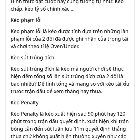
Hình thức đặt cược này cũng tương tự như: Kèo
chấp, kèo tỷ số chính xác,…
Kèo phạm lỗi
Kèo phạm lỗi là kèo được tính dựa trên những lần
phạm lỗi của 2 đội đã được ghi nhận của trọng tài
và chơi theo tỉ lệ Over/Under.
Kèo sút trúng đích
Kèo sút trúng đích là kèo mà người chơi sẽ thực
hiện đếm tổng số lần sút trúng đích của 2 đội là
bao nhiêu? Để tính tổng và mang so với kèo tài xỉu
trước trận đấu để xem thắng hay thua.
Kèo Penalty
Kèo Penalty là kèo xuất hiện sau 90 phút hay 120
phút trong trận đấu quyết định, xuất hiện khi trận
bóng cần đến sút luân lưu 11m quyết định thắng
thua chứ không xuất hiện thường xuyên như các