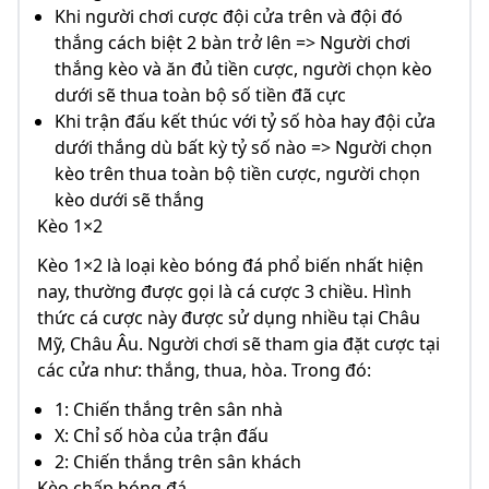
Khi người chơi cược đội cửa trên và đội đó
thắng cách biệt 2 bàn trở lên => Người chơi
thắng kèo và ăn đủ tiền cược, người chọn kèo
dưới sẽ thua toàn bộ số tiền đã cực
Khi trận đấu kết thúc với tỷ số hòa hay đội cửa
dưới thắng dù bất kỳ tỷ số nào => Người chọn
kèo trên thua toàn bộ tiền cược, người chọn
kèo dưới sẽ thắng
Kèo 1×2
Kèo 1×2 là loại kèo bóng đá phổ biến nhất hiện
nay, thường được gọi là cá cược 3 chiều. Hình
thức cá cược này được sử dụng nhiều tại Châu
Mỹ, Châu Âu. Người chơi sẽ tham gia đặt cược tại
các cửa như: thắng, thua, hòa. Trong đó:
1: Chiến thắng trên sân nhà
X: Chỉ số hòa của trận đấu
2: Chiến thắng trên sân khách
Kèo chấp bóng đá