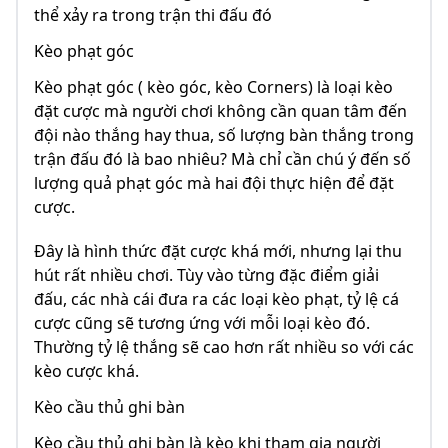
thể xảy ra trong trận thi đấu đó
Kèo phạt góc
Kèo phạt góc ( kèo góc, kèo Corners) là loại kèo
đặt cược mà người chơi không cần quan tâm đến
đội nào thắng hay thua, số lượng bàn thắng trong
trận đấu đó là bao nhiêu? Mà chỉ cần chú ý đến số
lượng quả phạt góc mà hai đội thực hiện để đặt
cược.
Đây là hình thức đặt cược khá mới, nhưng lại thu
hút rất nhiều chơi. Tùy vào từng đặc điểm giải
đấu, các nhà cái đưa ra các loại kèo phạt, tỷ lệ cá
cược cũng sẽ tương ứng với mỗi loại kèo đó.
Thường tỷ lệ thắng sẽ cao hơn rất nhiều so với các
kèo cược khá.
Kèo cầu thủ ghi bàn
Kèo cầu thủ ghi bàn là kèo khi tham gia người